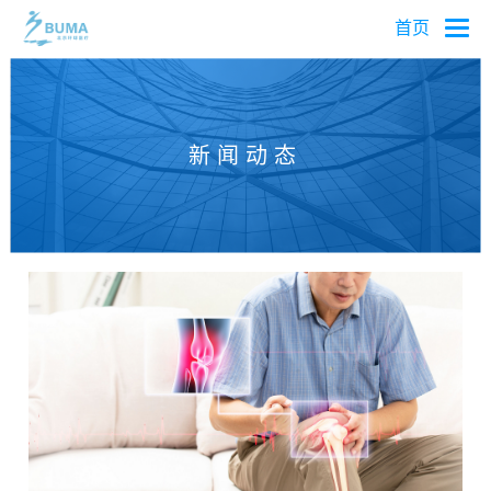
首页
新 闻 动 态