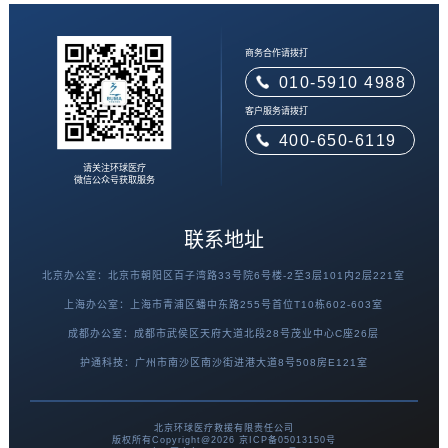
商务合作请拨打
010-5910 4988
客户服务请拨打
400-650-6119
请关注环球医疗
微信公众号获取服务
联系地址
北京办公室：北京市朝阳区百子湾路33号院6号楼-2至3层101内2层221室
上海办公室：上海市青浦区蟠中东路255号首位T10栋602-603室
成都办公室：成都市武侯区天府大道北段28号茂业中心C座26层
护通科技：广州市南沙区南沙街进港大道8号508房E121室
北京环球医疗救援有限责任公司
版权所有Copyright@
2026
京ICP备05013150号